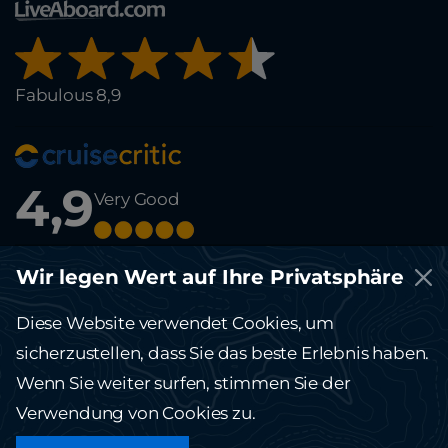
Fabulous 8,9
4,9
Very Good
© Copyright 2012-2026 Running on Waves. All rights reserved.
Wir legen Wert auf Ihre Privatsphäre
This site is protected by reCAPTCHA and the Google
Privacy Policy
and
Terms of Service
apply.
Diese Website verwendet Cookies, um
Die Website running-on-waves.com dient ausschließlich Informationszwecken
und stellt kein öffentliches Angebot dar.
sicherzustellen, dass Sie das beste Erlebnis haben.
Bitte kontaktieren Sie unser Büro für weitere Informationen und Details.
Wenn Sie weiter surfen, stimmen Sie der
Verwendung von Cookies zu.