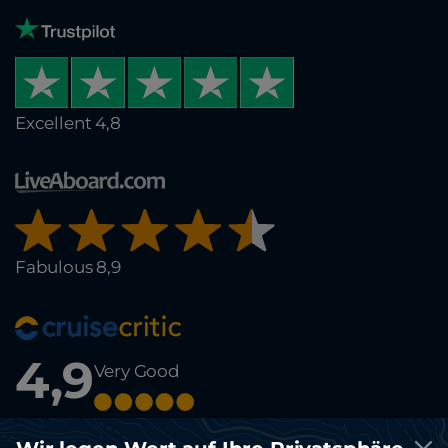
Excellent 4,8
Fabulous 8,9
4,9
Very Good
© Copyright 2012-2026 Running on Waves. All rights reserved.