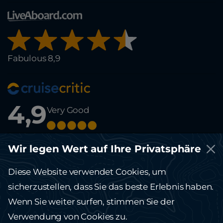
Fabulous 8,9
4,9
Very Good
© Copyright 2012-2026 Running on Waves. All rights reserved.
Wir legen Wert auf Ihre Privatsphäre
This site is protected by reCAPTCHA and the Google
Privacy Policy
and
Terms of Service
apply.
Diese Website verwendet Cookies, um
Die Website running-on-waves.com dient ausschließlich Informationszwecken
und stellt kein öffentliches Angebot dar.
sicherzustellen, dass Sie das beste Erlebnis haben.
Bitte kontaktieren Sie unser Büro für weitere Informationen und Details.
Wenn Sie weiter surfen, stimmen Sie der
Verwendung von Cookies zu.