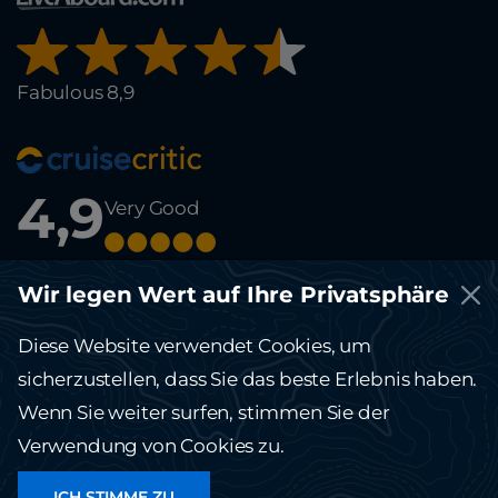
Fabulous 8,9
4,9
Very Good
© Copyright 2012-2026 Running on Waves. All rights reserved.
Wir legen Wert auf Ihre Privatsphäre
This site is protected by reCAPTCHA and the Google
Privacy Policy
and
Terms of Service
apply.
Diese Website verwendet Cookies, um
Die Website running-on-waves.com dient ausschließlich Informationszwecken
und stellt kein öffentliches Angebot dar.
sicherzustellen, dass Sie das beste Erlebnis haben.
Bitte kontaktieren Sie unser Büro für weitere Informationen und Details.
Wenn Sie weiter surfen, stimmen Sie der
Verwendung von Cookies zu.
ICH STIMME ZU