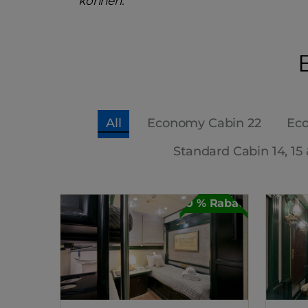
können.
All
Economy Cabin 22
Eco
Standard Cabin 14, 15 
30 % Rabatt