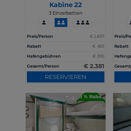
Kabine 22
3 Einzelbetten
Preis/Person
€ 2.837
Preis/P
Rabatt
€ -851
Rabatt
Hafengebühren
€ 395
Hafeng
€ 2.381
Gesamt/Person
Gesamt
RESERVIEREN
30 % Rabatt