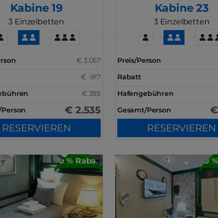
Kabine 19
Kabine 23
3 Einzelbetten
3 Einzelbetten
erson
€ 3.057
Preis/Person
€ -917
Rabatt
ebühren
€ 395
Hafengebühren
€ 2.535
€
/Person
Gesamt/Person
RESERVIEREN
RESERVIEREN
30 % Rabatt
30 %