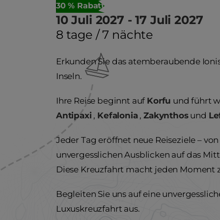
30 % Rabatt
10 Juli 2027 - 17 Juli 2027
8 tage / 7 nächte
Erkunden Sie das atemberaubende Ionisc
Inseln.
Ihre Reise beginnt auf
Korfu
und führt w
Antipaxi
,
Kefalonia
,
Zakynthos
und
Le
Jeder Tag eröffnet neue Reiseziele – vo
unvergesslichen Ausblicken auf das Mi
Diese Kreuzfahrt macht jeden Moment 
Begleiten Sie uns auf eine unvergesslic
Luxuskreuzfahrt aus.