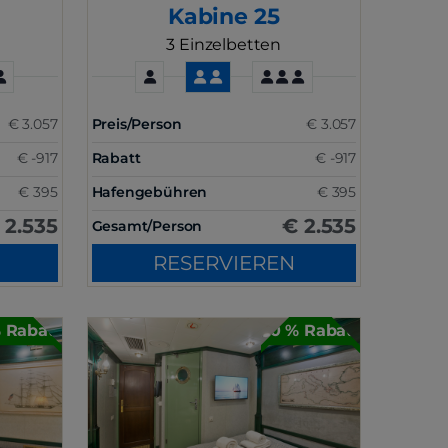
Kabine 25
3 Einzelbetten
€ 3.057
Preis/Person
€ 3.057
€ -917
Rabatt
€ -917
€ 395
Hafengebühren
€ 395
 2.535
€ 2.535
Gesamt/Person
RESERVIEREN
 Rabatt
30 % Rabatt