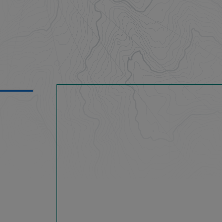
5 km
AHRT